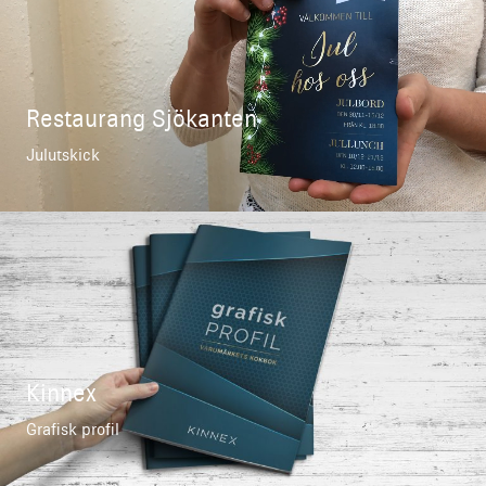
Restaurang Sjökanten
Julutskick
Kinnex
Grafisk profil