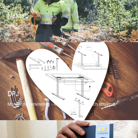
Nektab
Imagefilm
DPJ
Monteringsanvisning - illustrationer, text och struktur