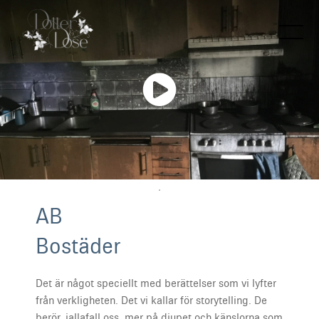
A
B
B
o
s
t
ä
d
e
r
Det är något speciellt med berättelser som vi lyfter
från verkligheten. Det vi kallar för storytelling. De
berör, iallafall oss, mer på djupet och känslorna som