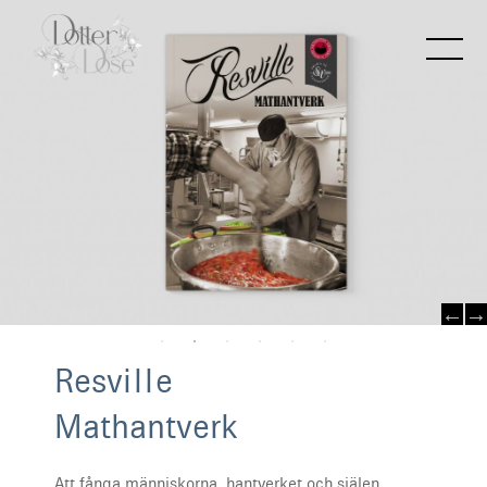
R
e
s
v
i
l
l
e
M
a
t
h
a
n
t
v
e
r
k
Att fånga människorna, hantverket och själen