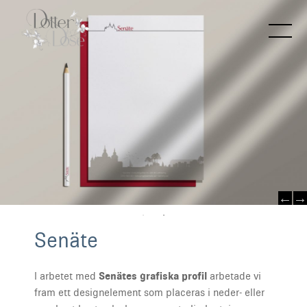
S
e
n
ä
t
e
I arbetet med
Senätes
grafiska profil
arbetade vi
fram ett designelement som placeras i neder- eller