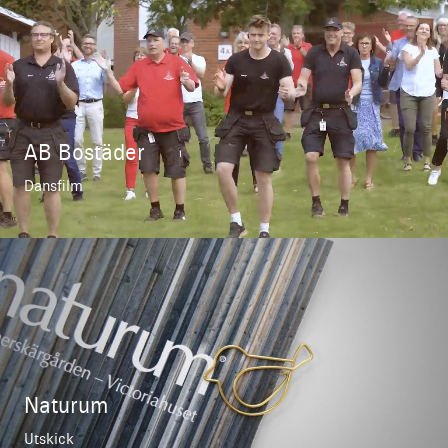
AB Bostäder
Dansfilm
Naturum
Utskick