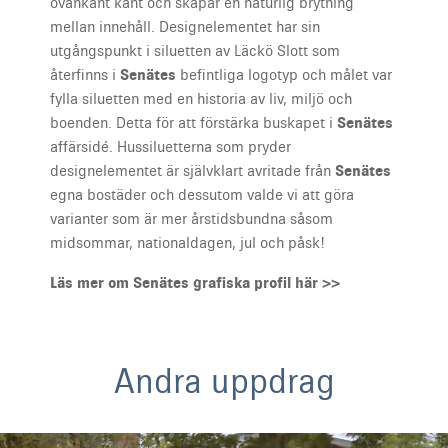
ovankant kant och skapar en naturlig brytning
mellan innehåll. Designelementet har sin
utgångspunkt i siluetten av Läckö Slott som
återfinns i
Senätes
befintliga logotyp och målet var
fylla siluetten med en historia av liv, miljö och
boenden. Detta för att förstärka buskapet i
Senätes
affärsidé. Hussiluetterna som pryder
designelementet är självklart avritade från
Senätes
egna bostäder och dessutom valde vi att göra
varianter som är mer årstidsbundna såsom
midsommar, nationaldagen, jul och påsk!
Läs mer om Senätes grafiska profil här >>
Andra uppdrag