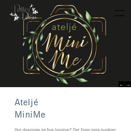
A
t
e
l
j
é
M
i
n
i
M
e
Hur designas en bra logotyp? Det finns inga punkter