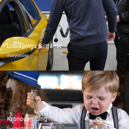
Lidköpings Biltjänst
Storytelling
Kronocamping
Reklamfilm