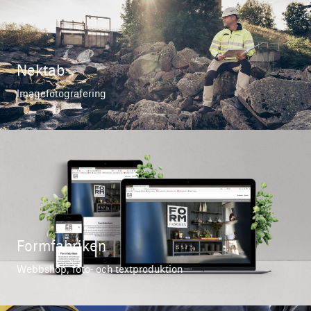
Nektab
Imagefotografering
Formfabriken
Webbshop, foto- och textproduktion