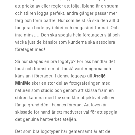
att pricka av eller regler att följa. Ibland är en stram
och stilren logga perfekt, andra gånger passar mer
färg och form bättre. Hur som helst så ska den alltid
fungera i både pyttelitet och megastort format. Och
inte minst… Den ska spegla hela företagets själ och
väcka just de känslor som kunderna ska associera
företaget med!
Så hur skapas en bra logotyp? För oss handlar det
först och främst om att förstå värderingarna och
känslan i företaget. I denna logotyp till
Ateljé
MiniMe
sker en stor del av fotograferingen med
naturen som studio och genom att skissa fram en
stilren kamera med löv som klär objektivet ville vi
fånga grundidén i hennes företag. Att löven är
skissade för hand är ett medvetet val för att spegla
det genuina hantverket ateljén.
Det som bra logotyper har gemensamt är att de